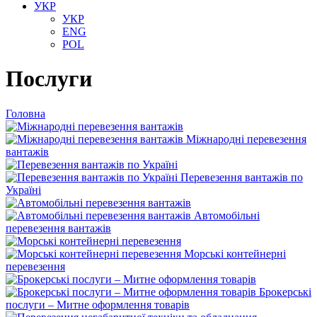
УКР
УКР
ENG
POL
Послуги
Головна
Міжнародні перевезення
вантажів
Перевезення вантажів по
Україні
Автомобільні
перевезення вантажів
Морські контейнерні
перевезення
Брокерські
послуги – Митне оформлення товарів